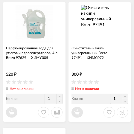
Парфюмированная вода для
Очиститель накипи
утюгов и парогенераторов, 4 л
универсальный Brezo
Brezo 97629
—
ХИМУ005
97491
—
ХИМС072
520
300
₽
₽
Нет в наличии
Нет в наличии
Кол-во
Кол-во