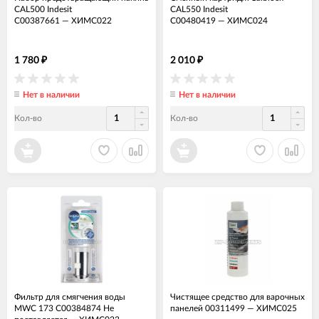
CAL500 Indesit
CAL550 Indesit
C00387661
—
ХИМС022
C00480419
—
ХИМС024
1 780
2 010
₽
₽
Нет в наличии
Нет в наличии
Кол-во
Кол-во
Фильтр для смягчения воды
Чистящее средство для варочных
MWC 173 C00384874 Не
панелей 00311499
—
ХИМС025