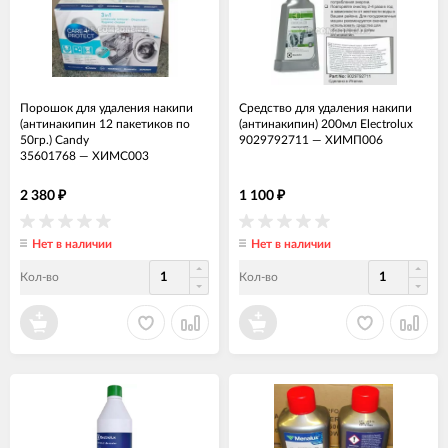
Порошок для удаления накипи
Средство для удаления накипи
(антинакипин 12 пакетиков по
(антинакипин) 200мл Electrolux
50гр.) Candy
9029792711
—
ХИМП006
35601768
—
ХИМС003
2 380
1 100
₽
₽
Нет в наличии
Нет в наличии
Кол-во
Кол-во