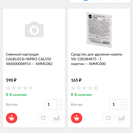
Сменный картридж
Средство для удаления накипи
CALBLOCK+WPRO CAL550
50г C00384875 - 1
484000008914
—
ХИМС082
пакетик
—
ХИМС000
590
165
₽
₽
В наличии
В наличии
Кол-во
Кол-во