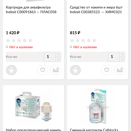
Картридж для аквафильтра
Средство от накипи и жира 6шт
Indesit C00091863
—
ПЛАС058
Indesit C00385523
—
ХИМС021
1 420
815
₽
₽
Нет в наличии
Нет в наличии
Кол-во
Кол-во
Набор предотвращающий накипь
Сменный картридж Calblock+