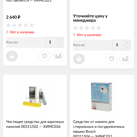
поставляется
—
ХИМС023
Уточняйте цену у
2 640
₽
менеджера
Нет в наличии
Нет в наличии
Кол-во
Кол-во
Чистящее средство для варочных
Средство от накипи для
панелей 00311502
—
ХИМС026
стиральных и посудомоечных
машин Bosch
00311506
—
ХИМС051