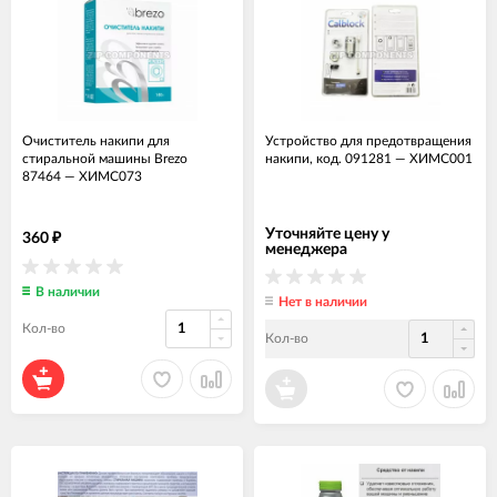
Очиститель накипи для
Устройство для предотвращения
стиральной машины Brezo
накипи, код. 091281
—
ХИМС001
87464
—
ХИМС073
Уточняйте цену у
360
₽
менеджера
В наличии
Нет в наличии
Кол-во
Кол-во