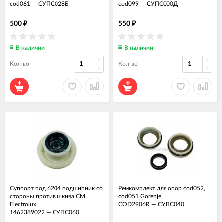
cod061
—
СУПС028Б
cod099
—
СУПС000Д
500
550
₽
₽
В наличии
В наличии
Кол-во
Кол-во
Суппорт под 6204 подшипник со
Ремкомплект для опор cod052,
стороны против шкива СМ
cod051 Gorenje
Electrolux
COD2906R
—
СУПС040
1462389022
—
СУПС060