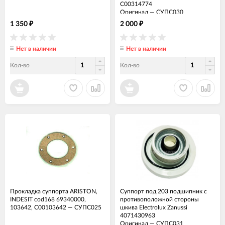
C00314774
Оригинал
—
СУПС030
1 350
2 000
₽
₽
Нет в наличии
Нет в наличии
Кол-во
Кол-во
Прокладка суппорта ARISTON,
Суппорт под 203 подшипник с
INDESIT cod168 69340000,
противоположной стороны
103642, C00103642
—
СУПС025
шкива Electrolux Zanussi
4071430963
Оригинал
—
СУПС031