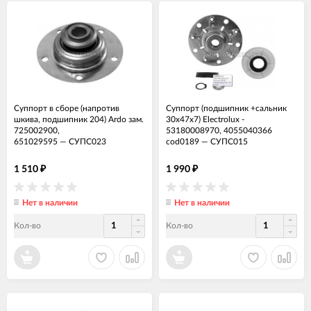
Суппорт в сборе (напротив
Суппорт (подшипник +сальник
шкива, подшипник 204) Ardo зам.
30x47x7) Electrolux -
725002900,
53180008970, 4055040366
651029595
—
СУПС023
cod0189
—
СУПС015
1 510
1 990
₽
₽
Нет в наличии
Нет в наличии
Кол-во
Кол-во