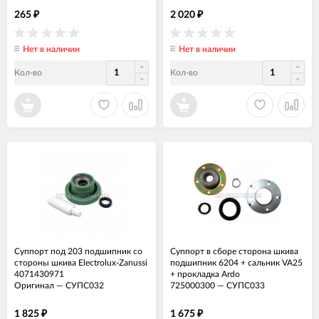
265
2 020
₽
₽
Нет в наличии
Нет в наличии
Кол-во
Кол-во
Суппорт под 203 подшипник со
Суппорт в сборе сторона шкива
стороны шкива Electrolux-Zanussi
подшипник 6204 + сальник VA25
4071430971
+ прокладка Ardo
Оригинал
—
СУПС032
725000300
—
СУПС033
1 825
1 675
₽
₽