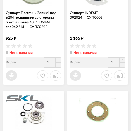
Суппорт Electrolux-Zanussi под
Суппорт INDESIT
6204 подшипник со стороны
092024
—
СУПС005
против шкива 4071306494
cod062 SKL
—
СУПС029В
925
1 165
₽
₽
Нет в наличии
Нет в наличии
Кол-во
Кол-во