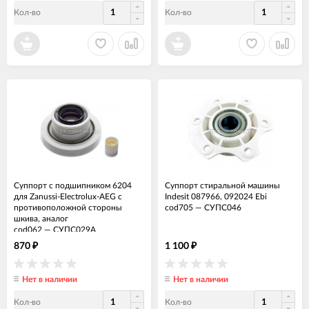
Кол-во
Кол-во
Суппорт с подшипником 6204
Суппорт стиральной машины
для Zanussi-Electrolux-AEG с
Indesit 087966, 092024 Ebi
противоположной стороны
cod705
—
СУПС046
шкива, аналог
cod062
—
СУПС029А
870
1 100
₽
₽
Нет в наличии
Нет в наличии
Кол-во
Кол-во