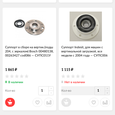
Суппорт в сборе на вертик.(подш
Суппорт Indesit, для машин с
204, с зеркалом) Bosch 00480138,
вертикальной загрузкой, все
00263427 cod086
—
СУПС011У
модели с 2004 года
—
СУПС006
1 865
1 115
₽
₽
В наличии
Нет в наличии
Кол-во
Кол-во