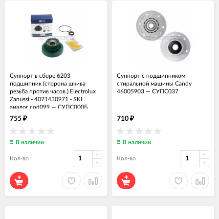
Суппорт в сборе 6203
Суппорт с подшипником
подшипник (сторона шкива
стиральной машины Candy
резьба против часов.) Electrolux
46005903
—
СУПС037
Zanussi - 4071430971 - SKL
аналог cod099
—
СУПС000Б
755
710
₽
₽
В наличии
В наличии
Кол-во
Кол-во