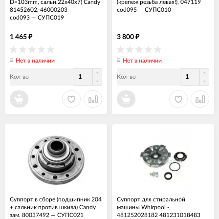
D=103mm, сальн.22х40х7) Candy
(крепеж резьба левая!), 047119
81452602, 46000203
cod095
—
СУПС010
cod093
—
СУПС019
1 465
3 800
₽
₽
Нет в наличии
Нет в наличии
Кол-во
Кол-во
Суппорт в сборе (подшипник 204
Суппорт для стиральной
+ сальник против шкива) Candy
машины Whirpool -
зам. 80037492
—
СУПС021
481252028182 481231018483