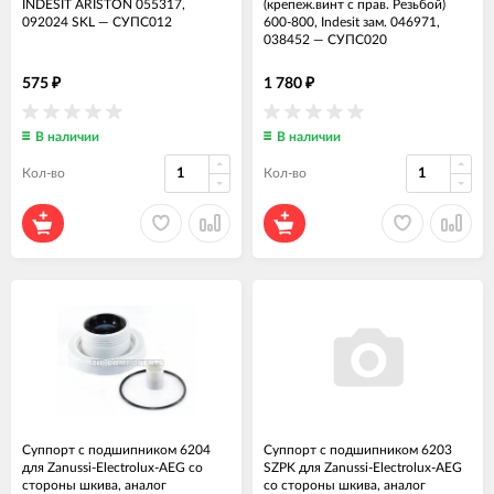
INDESIT ARISTON 055317,
(крепеж.винт с прав. Резьбой)
092024 SKL
—
СУПС012
600-800, Indesit зам. 046971,
038452
—
СУПС020
575
1 780
₽
₽
В наличии
В наличии
Кол-во
Кол-во
Суппорт с подшипником 6204
Суппорт с подшипником 6203
для Zanussi-Electrolux-AEG со
SZPK для Zanussi-Electrolux-AEG
стороны шкива, аналог
со стороны шкива, аналог