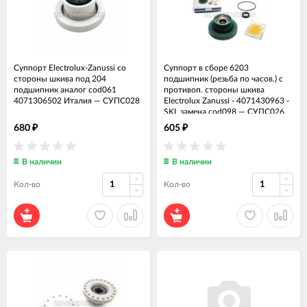
Суппорт Electrolux-Zanussi со
Суппорт в сборе 6203
стороны шкива под 204
подшипник (резьба по часов.) с
подшипник аналог cod061
противоп. стороны шкива
4071306502 Италия
—
СУПС028
Electrolux Zanussi - 4071430963 -
SKL замена cod098
—
СУПС026
680
605
₽
₽
В наличии
В наличии
Кол-во
Кол-во