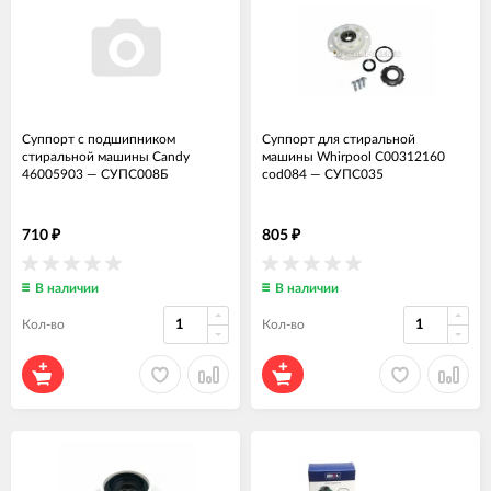
Суппорт с подшипником
Суппорт для стиральной
стиральной машины Candy
машины Whirpool C00312160
46005903
—
СУПС008Б
cod084
—
СУПС035
710
805
₽
₽
В наличии
В наличии
Кол-во
Кол-во