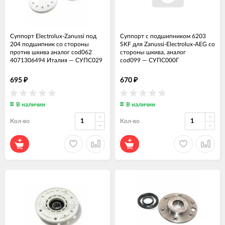
Суппорт Electrolux-Zanussi под
Суппорт с подшипником 6203
204 подшипник со стороны
SKF для Zanussi-Electrolux-AEG со
против шкива аналог cod062
стороны шкива, аналог
4071306494 Италия
—
СУПС029
cod099
—
СУПС000Г
695
670
₽
₽
В наличии
В наличии
Кол-во
Кол-во