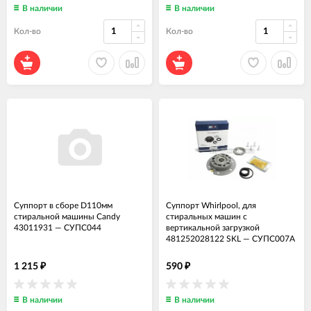
В наличии
В наличии
Кол-во
Кол-во
Суппорт в сборе D110мм
Суппорт Whirlpool, для
стиральной машины Candy
стиральных машин с
43011931
—
СУПС044
вертикальной загрузкой
481252028122 SKL
—
СУПС007А
1 215
590
₽
₽
В наличии
В наличии