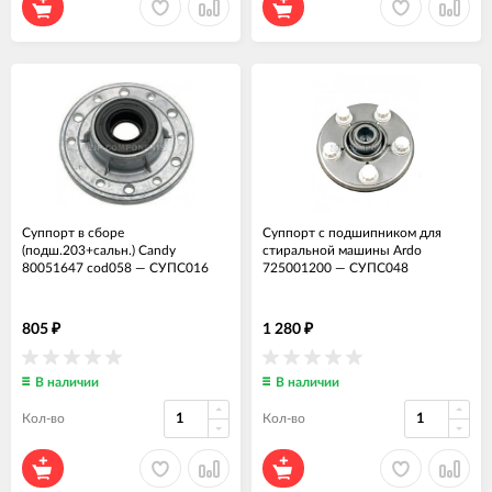
Суппорт в сборе
Суппорт с подшипником для
(подш.203+сальн.) Candy
стиральной машины Ardo
80051647 cod058
—
СУПС016
725001200
—
СУПС048
805
1 280
₽
₽
В наличии
В наличии
Кол-во
Кол-во