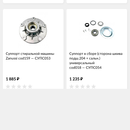
Суппорт стиральной машины
Суппорт в сборе (сторона шкива
Zanussi cod159
—
СУПС053
подш.204 + сальн.)
универсальный
cod018
—
СУПС054
1 885
1 235
₽
₽
Нет в наличии
Нет в наличии
Кол-во
Кол-во