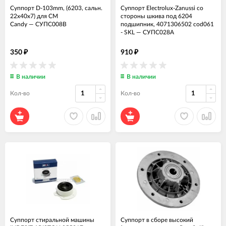
Суппорт D-103mm, (6203, сальн.
Суппорт Electrolux-Zanussi со
22x40x7) для СМ
стороны шкива под 6204
Candy
—
СУПС008В
подшипник, 4071306502 cod061
- SKL
—
СУПС028А
350
910
₽
₽
В наличии
В наличии
Кол-во
Кол-во
Суппорт стиральной машины
Суппорт в сборе высокий