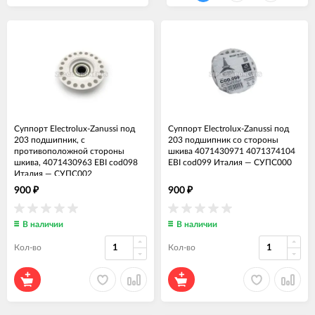
Суппорт Electrolux-Zanussi под
Суппорт Electrolux-Zanussi под
203 подшипник, с
203 подшипник со стороны
противоположной стороны
шкива 4071430971 4071374104
шкива, 4071430963 EBI cod098
EBI cod099 Италия
—
СУПС000
Италия
—
СУПС002
900
900
₽
₽
В наличии
В наличии
Кол-во
Кол-во