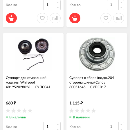
Кол-во
Кол-во
Суппорт для стиральной
Суппорт в сборе (подш.204
машины Whirpool
сторона шкива) Candy
481952028026
—
СУПС041
80051645
—
СУПС017
660
1 115
₽
₽
В наличии
В наличии
Кол-во
Кол-во