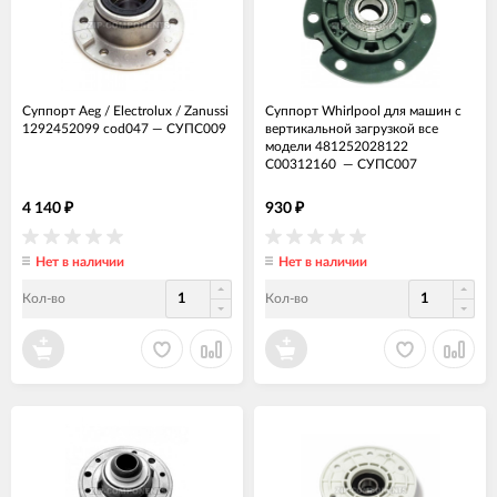
Суппорт Aeg / Electrolux / Zanussi
Суппорт Whirlpool для машин с
1292452099 cod047
—
СУПС009
вертикальной загрузкой все
модели 481252028122
C00312160
—
СУПС007
4 140
930
₽
₽
Нет в наличии
Нет в наличии
Кол-во
Кол-во