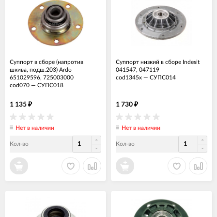
Суппорт в сборе (напротив
Суппорт низкий в сборе Indesit
шкива, подш.203) Ardo
041547, 047119
651029596, 725003000
cod1345x
—
СУПС014
cod070
—
СУПС018
1 135
1 730
₽
₽
Нет в наличии
Нет в наличии
Кол-во
Кол-во