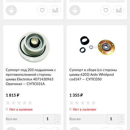
Суппорт под 203 подшипник с
Суппорт в сборе (со стороны
противоположной стороны
шкива 6203) Ardo Whirlpool
шкива Electrolux 4071430963
cod147
—
СУПС050
Оригинал
—
СУПС031А
1 815
1 355
₽
₽
Нет в наличии
Нет в наличии
Кол-во
Кол-во