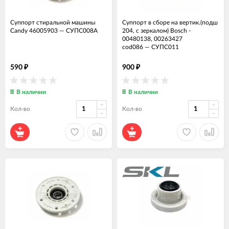
Суппорт стиральной машины
Суппорт в сборе на вертик.(подш
Candy 46005903
—
СУПС008А
204, с зеркалом) Bosch -
00480138, 00263427
cod086
—
СУПС011
590
900
₽
₽
В наличии
В наличии
Кол-во
Кол-во