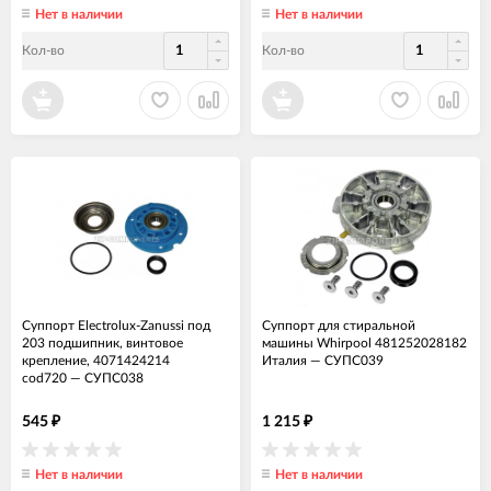
Нет в наличии
Нет в наличии
Кол-во
Кол-во
Суппорт Electrolux-Zanussi под
Суппорт для стиральной
203 подшипник, винтовое
машины Whirpool 481252028182
крепление, 4071424214
Италия
—
СУПС039
cod720
—
СУПС038
545
1 215
₽
₽
Нет в наличии
Нет в наличии