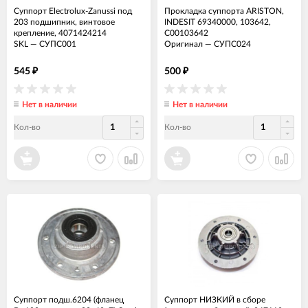
Суппорт Electrolux-Zanussi под
Прокладка суппорта ARISTON,
203 подшипник, винтовое
INDESIT 69340000, 103642,
крепление, 4071424214
C00103642
SKL
—
СУПС001
Оригинал
—
СУПС024
545
500
₽
₽
Нет в наличии
Нет в наличии
Кол-во
Кол-во
Суппорт подш.6204 (фланец
Суппорт НИЗКИЙ в сборе