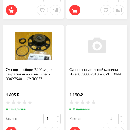
Суппорт в сборе (6204zz) для
Суппорт стиральной машины
стиральной машины Bosch
Haier 0530059810
—
СУПС044А
00497540
—
СУПС057
1 605
1 190
₽
₽
В наличии
В наличии
Кол-во
Кол-во