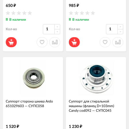
650
985
₽
₽
В наличии
В наличии
Кол-во
Кол-во
Суппорт сторона шкива Ardo
Суппорт для стиральной
651029603
—
СУПС058
машины (фланец D=103mm)
Candy cod092
—
СУПС045
1 520
1 230
₽
₽