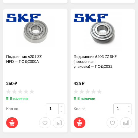
Подшипник 6201 ZZ
Подшипник 6203 ZZ SKF
HFD
—
ПОДС000А
(прозрачная
упаковка)
—
ПОДС032
260
425
₽
₽
В наличии
В наличии
Кол-во
Кол-во