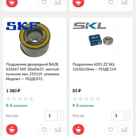
Подшипник двухрядный BA2B
Подшипник 6201 ZZ SKL
633667 SKF 30х60х37, желтый
12x32x10мм
—
ПОДС114
пыльник зам. 255119. упаковка
Индезит
—
ПОДС072
1 380
85
₽
₽
В наличии
В наличии
Кол-во
Кол-во