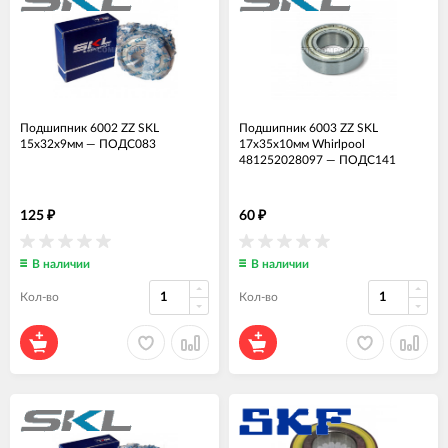
Подшипник 6002 ZZ SKL
Подшипник 6003 ZZ SKL
15x32x9мм
—
ПОДС083
17x35x10мм Whirlpool
481252028097
—
ПОДС141
125
60
₽
₽
В наличии
В наличии
Кол-во
Кол-во