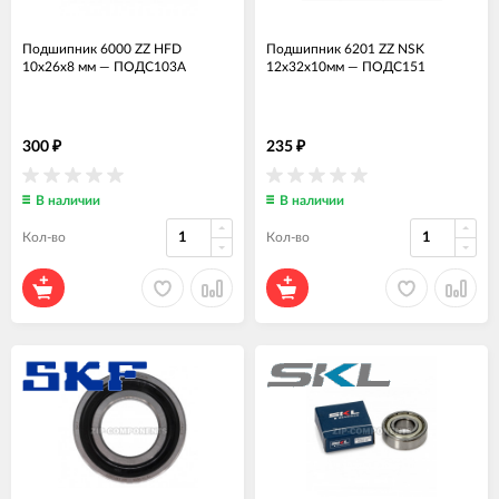
Подшипник 6000 ZZ HFD
Подшипник 6201 ZZ NSK
10x26x8 мм
—
ПОДС103А
12x32x10мм
—
ПОДС151
300
235
₽
₽
В наличии
В наличии
Кол-во
Кол-во