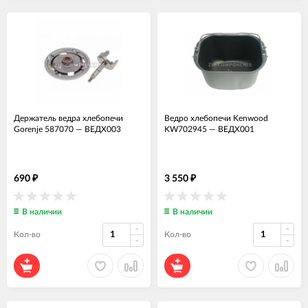
Держатель ведра хлебопечи
Ведро хлебопечи Kenwood
Gorenje 587070
—
ВЕДХ003
KW702945
—
ВЕДХ001
690
3 550
₽
₽
В наличии
В наличии
Кол-во
Кол-во