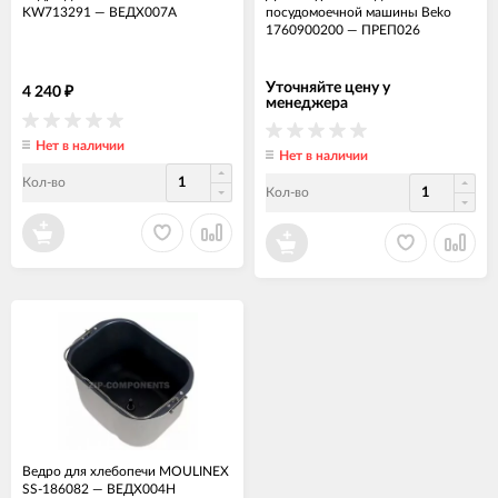
KW713291
—
ВЕДХ007А
посудомоечной машины Beko
1760900200
—
ПРЕП026
Уточняйте цену у
4 240
₽
менеджера
Нет в наличии
Нет в наличии
Кол-во
Кол-во
Ведро для хлебопечи MOULINEX
SS-186082
—
ВЕДХ004Н