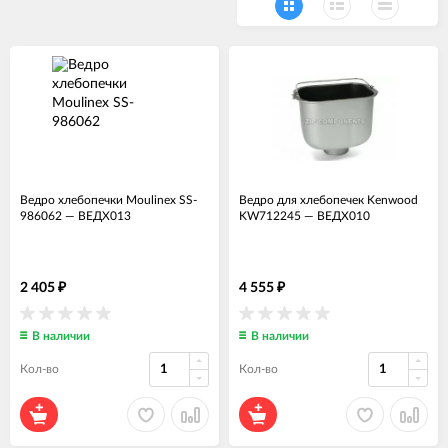
Ведро хлебопечки Moulinex SS-
Ведро для хлебопечек Kenwood
986062
—
ВЕДХ013
KW712245
—
ВЕДХ010
2 405
4 555
₽
₽
В наличии
В наличии
Кол-во
Кол-во