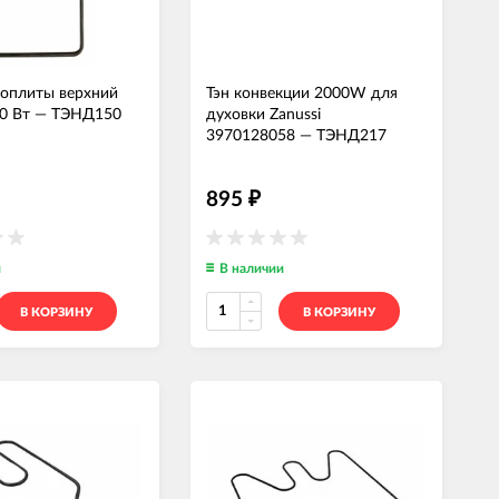
роплиты верхний
Тэн конвекции 2000W для
0 Вт
—
ТЭНД150
духовки Zanussi
3970128058
—
ТЭНД217
895
₽
и
В наличии
В КОРЗИНУ
В КОРЗИНУ