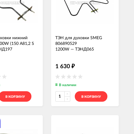
уховки нижний
ТЭН для духовки SMEG
00W (150 А81,2 S
806890529
НД197
1200W
—
ТЭНД065
1 630
₽
и
В наличии
В КОРЗИНУ
В КОРЗИНУ