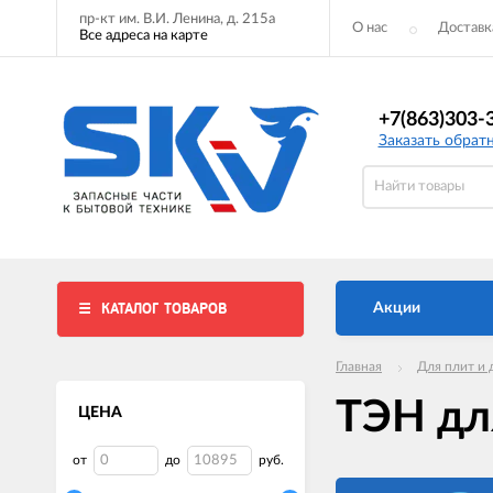
пр-кт им. В.И. Ленина, д. 215а
О нас
Доставк
Все адреса на карте
+7(863)303-
Заказать обрат
КАТАЛОГ ТОВАРОВ
Акции
Главная
Для плит и 
ТЭН дл
ЦЕНА
от
до
руб.