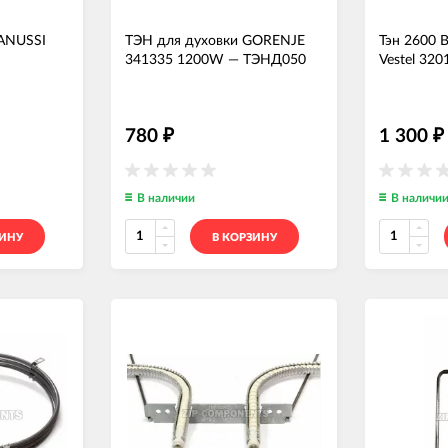
ZANUSSI
ТЭН для духовки GORENJE
Тэн 2600 
341335 1200W
—
ТЭНД050
Vestel 32
780
1 300
₽
₽
В наличии
В наличи
ЗИНУ
В КОРЗИНУ