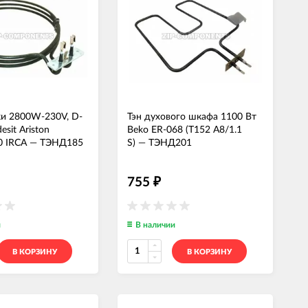
ки 2800W-230V, D-
Тэн духового шкафа 1100 Вт
sit Ariston
Beko ER-068 (T152 A8/1.1
0 IRCA
—
ТЭНД185
S)
—
ТЭНД201
755
₽
и
В наличии
В КОРЗИНУ
В КОРЗИНУ