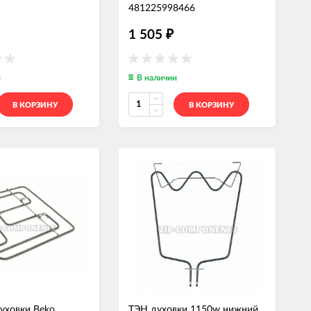
481225998466
C00313228
—
ТЭНД165
1 505
₽
и
В наличии
В КОРЗИНУ
В КОРЗИНУ
уховки Beko
ТЭН духовки 1150w нижний