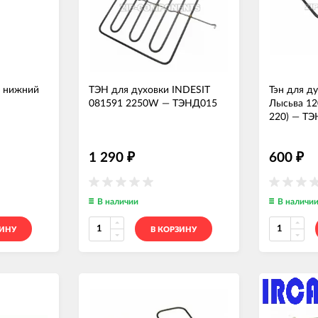
и нижний
ТЭН для духовки INDESIT
Тэн для д
081591 2250W
—
ТЭНД015
Лысьва 12
220)
—
ТЭ
1 290
600
₽
₽
В наличии
В наличи
ЗИНУ
В КОРЗИНУ