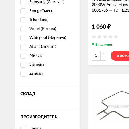
Samsung (Самсунг)
2000W Amica Hans
8001785
—
ТЭНД21
Smeg (Смег)
Teka (Тэка)
1 060
₽
Vestel (Вестел)
Whirlpool (Вирлпул)
В наличии
Atlant (Атлант)
Минск
В КОР
Siemens
Zanussi
СКЛАД
ПРОИЗВОДИТЕЛЬ
Kaneta