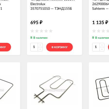
a
Electrolux
26290006
1
3570751010
—
ТЭНД155Б
Sahterm
695
1 135
₽
₽
В наличии
В наличи
ЗИНУ
В КОРЗИНУ