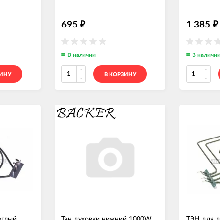
695
1 385
₽
₽
В наличии
В наличи
ЗИНУ
В КОРЗИНУ
углый
Тэн духовки нижний 1000W
ТЭН для д