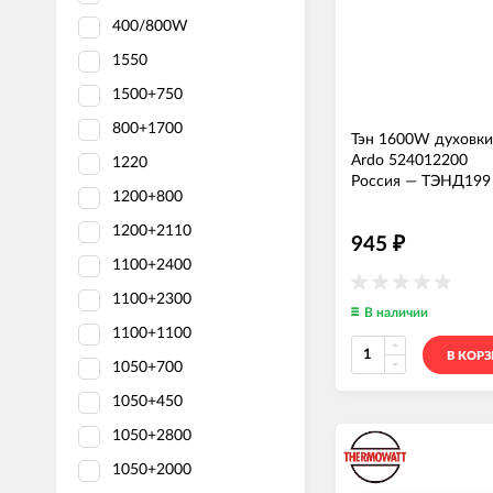
400/800W
1550
1500+750
800+1700
Тэн 1600W духовк
Ardo 524012200
1220
Россия
—
ТЭНД199
1200+800
1200+2110
945
₽
1100+2400
1100+2300
В наличии
1100+1100
В КОР
1050+700
1050+450
1050+2800
1050+2000