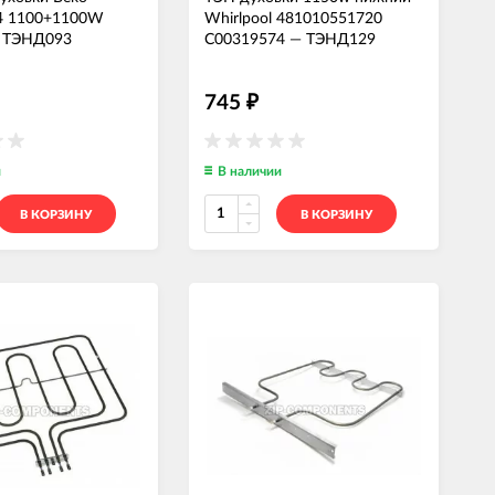
4 1100+1100W
Whirlpool 481010551720
—
ТЭНД093
C00319574
—
ТЭНД129
745
₽
и
В наличии
В КОРЗИНУ
В КОРЗИНУ