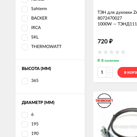
Sahterm
ТЭН для духовки 
8072470027
BACKER
1000W
—
ТЭНД111
IRCA
SKL
720
₽
THERMOWATT
В наличии
ВЫСОТА (ММ)
В КОР
365
ДИАМЕТР (ММ)
6
195
190