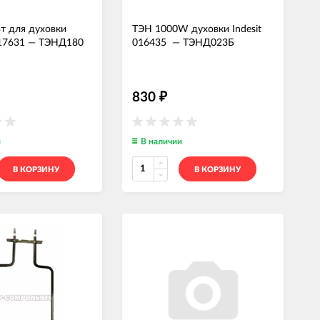
Вт для духовки
ТЭН 1000W духовки Indesit
017631
—
ТЭНД180
016435
—
ТЭНД023Б
830
₽
и
В наличии
В КОРЗИНУ
В КОРЗИНУ