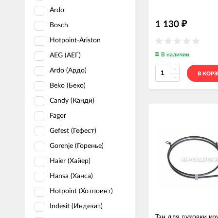
Ardo
1 130
₽
Bosch
Hotpoint-Ariston
В наличии
AEG (АЕГ)
Ardo (Ардо)
В КОР
Beko (Беко)
Candy (Канди)
Fagor
Gefest (Гефест)
Gorenje (Горенье)
Haier (Хайер)
Hansa (Ханса)
Hotpoint (Хотпоинт)
Indesit (Индезит)
Тэн для духовки кр