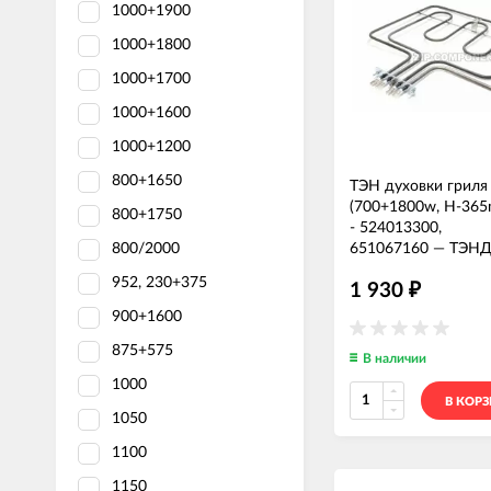
1000+1900
1000+1800
1000+1700
1000+1600
1000+1200
800+1650
ТЭН духовки гриля
(700+1800w, H-36
800+1750
- 524013300,
651067160
—
ТЭНД
800/2000
952, 230+375
1 930
₽
900+1600
875+575
В наличии
1000
В КОР
1050
1100
1150