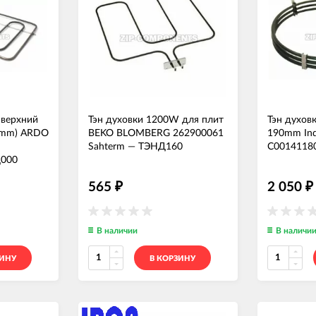
 верхний
Тэн духовки 1200W для плит
Тэн духов
5mm) ARDO
BEKO BLOMBERG 262900061
190mm Inde
Sahterm
—
ТЭНД160
C0014118
000
565
2 050
₽
₽
В наличии
В наличи
ЗИНУ
В КОРЗИНУ