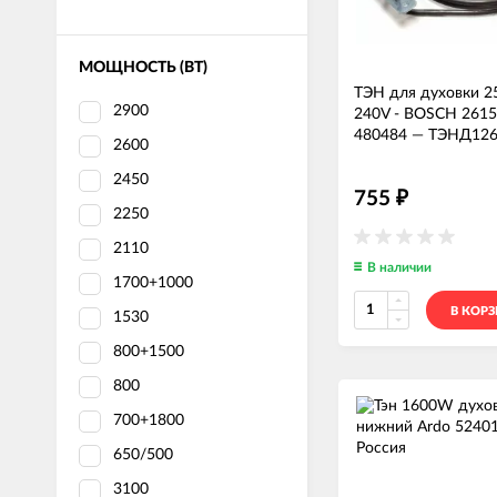
МОЩНОСТЬ (ВТ)
ТЭН для духовки 
2900
240V - BOSCH 2615
480484
—
ТЭНД12
2600
2450
755
₽
2250
2110
В наличии
1700+1000
В КОР
1530
800+1500
800
700+1800
650/500
3100