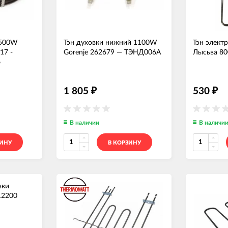
2500W
Тэн духовки нижний 1100W
Тэн элект
17 -
Gorenje 262679
—
ТЭНД006А
Лысьва 80
6
1 805
530
₽
₽
В наличии
В наличи
ЗИНУ
В КОРЗИНУ